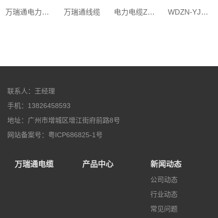
万瑞通电力电缆
万瑞通线缆
电力电缆ZC-YJV 3x35+1x16mm²
WDZN-YJY 3x35+2x16mm²
联系人：王经理
手机：13826458593
地址：广州市增城区增江街府前路8号
网站备案号：粤ICP686825-1号
万瑞通电缆
产品中心
新闻动态
公司动态
行业动态
常见问题