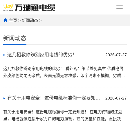
Toggl
navig
主页
>
新闻动态
>
新闻动态
这几招教你辨别家用电线的优劣！
2026-07-27
这几招教你辨别家用电线的优劣！ 看外观：细节处见真章 优质电线
外皮颜色均匀无杂质，表面光滑无颗粒感，印字清晰不模糊。劣质线
往往颜色发灰、印字易擦除，甚至出现凹凸不平...
有关于用电安全！这份电缆标准你一定要知道！
2026-07-27
有关于用电安全！这份电缆标准你一定要知道！ 在电力传输的江湖
里，电缆就像连接千家万户的电力血管，它的质量和性能，直接决定
着我们用电的安全与稳定。要是电缆掉链子，小则...